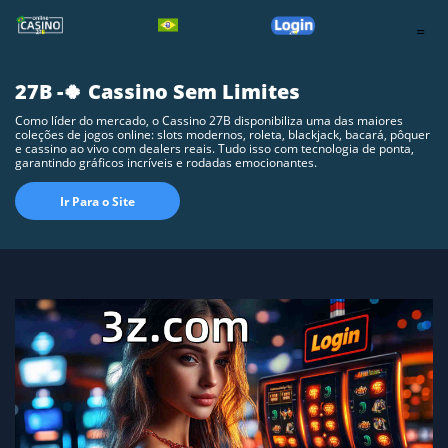
=
27B -🍀 Cassino Sem Limites
Como líder do mercado, o Cassino 27B disponibiliza uma das maiores
coleções de jogos online: slots modernos, roleta, blackjack, bacará, pôquer
e cassino ao vivo com dealers reais. Tudo isso com tecnologia de ponta,
garantindo gráficos incríveis e rodadas emocionantes.
Ir Para o Site