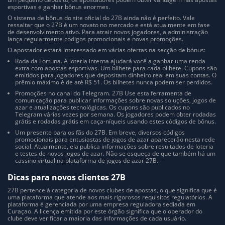
esportivas e ganhar bônus enormes.
O sistema de bônus do site oficial do 27B ainda não é perfeito. Vale
ressaltar que o 27B é um novato no mercado e está atualmente em fase
de desenvolvimento ativo. Para atrair novos jogadores, a administração
lança regularmente códigos promocionais e novas promoções.
O apostador estará interessado em várias ofertas na secção de bónus:
Roda da Fortuna. A loteria interna ajudará você a ganhar uma renda
extra com apostas esportivas. Um bilhete para cada bilhete. Cupons são
emitidos para jogadores que depositam dinheiro real em suas contas. O
prêmio máximo é de até R$ 51. Os bilhetes nunca podem ser perdidos.
Promoções no canal do Telegram. 27B Use esta ferramenta de
comunicação para publicar informações sobre novas soluções, jogos de
azar e atualizações tecnológicas. Os cupons são publicados no
Telegram várias vezes por semana. Os jogadores podem obter rodadas
grátis e rodadas grátis em caça-níqueis usando estes códigos de bônus.
Um presente para os fãs do 27B. Em breve, diversos códigos
promocionais para entusiastas de jogos de azar aparecerão nesta rede
social. Atualmente, ela publica informações sobre resultados de loteria
e testes de novos jogos de azar. Não se esqueça de que também há um
cassino virtual na plataforma de jogos de azar 27B.
Dicas para novos clientes 27B
27B pertence à categoria de novos clubes de apostas, o que significa que é
uma plataforma que atende aos mais rigorosos requisitos regulatórios. A
plataforma é gerenciada por uma empresa reguladora sediada em
Curaçao. A licença emitida por este órgão significa que o operador do
clube deve verificar a maioria das informações de cada usuário.