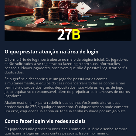
O que prestar atenção na área de login
O formulário de login será aberto no meio da página inicial. Os jogadores
serão solicitados a se registrar ou fazer login com suas informações
pessoais. Novos jogadores, observem que não é possível registrar perfis
duplicados.
Se a gerência descobrir que um jogador possui várias contas
simultaneamente, a equipe do cassino encerrará todas as contas e não
permitirá o saque dos fundos depositados. Isso viola as regras de jogo
justo, equitativo e responsável, além de prejudicar os interesses de outros
jogadores.
Abaixo está um link para redefinir sua senha. Você pode alterar suas
credenciais do 27B a qualquer momento. Qualquer pessoa pode cometer
um erro, esquecer sua senha ou ter sua senha roubada por um golpista.
Como fazer login via redes sociais
Os jogadores não precisam inserir seu nome de usuário e senha sempre
que fizerem login em suas contas pessoais. Isso é, no mínimo,