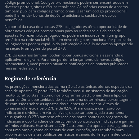
código promocional. Códigos promocionais podem ser encontrados em
diversos portais, sites e fóruns temáticos. As próprias casas de apostas
também publicam códigos promocionais. Usar um código promocional
pode lhe render bônus de depósito adicionais, cashback e outros
benefícios.
No portal da casa de apostas 27B, os jogadores têm a oportunidade de
obter novos códigos promocionais para as redes sociais da casa de
apostas. Por exemplo, os jogadores podem se inscrever em um grupo
temático na rede social VK. Se um novo código promocional for publicado,
os jogadores podem copiá-lo da publicação e colá-lo no campo apropriado
na seção Promoções do portal 27B.
27B Os usuários também podem obter bônus adicionais assinando o
aplicativo Telegram. Para não perder o lançamento de novos códigos
promocionais, você precisa ativar as notificações de notícias publicadas
nessas redes sociais.
Regime de referência
As promoções mencionadas acima não são as únicas ofertas especiais da
casa de apostas. O portal 27B também possui um sistema de indicação
muito lucrativo. Assim como nos programas tradicionais desse tipo, os
usuários têm a oportunidade de receber uma determinada porcentagem
de comissões sobre as apostas dos clientes que atraem. A taxa de
comissão oferecida pelo 27B é de 0,5%. Além disso, a comissão por
indicação é dividida em vários níveis, o que também ajuda a aumentar
seus ganhos. O 27B também oferece aos participantes do programa de
indicação a oportunidade de participar de concursos de indicação e ganhar
prêmios valiosos. Este sistema 27B é atraente não apenas para jogadores
com uma ampla gama de canais de comunicação, mas também para
proprietários de sites públicos temáticos e canais do Telegram dedicados
a apostas esportivas.