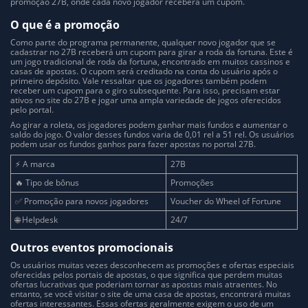
promoção
27B
, onde cada novo jogador receberá um cupom.
O que é a promoção
Como parte do programa permanente, qualquer novo jogador que se
cadastrar no 27B receberá um cupom para girar a roda da fortuna. Este é
um jogo tradicional de roda da fortuna, encontrado em muitos cassinos e
casas de apostas. O cupom será creditado na conta do usuário após o
primeiro depósito. Vale ressaltar que os jogadores também podem
receber um cupom para o giro subsequente. Para isso, precisam estar
ativos no site do 27B e jogar uma ampla variedade de jogos oferecidos
pelo portal.
Ao girar a roleta, os jogadores podem ganhar mais fundos e aumentar o
saldo do jogo. O valor desses fundos varia de 0,01 rel a 51 rel. Os usuários
podem usar os fundos ganhos para fazer apostas no portal 27B.
⚡ A marca
27B
🔥 Tipo de bônus
Promoções
✅ Promoção para novos jogadores
Voucher do Wheel of Fortune
🌐 Helpdesk
24/7
Outros eventos promocionais
Os usuários muitas vezes desconhecem as promoções e ofertas especiais
oferecidas pelos portais de apostas, o que significa que perdem muitas
ofertas lucrativas que poderiam tornar as apostas mais atraentes. No
entanto, se você visitar o site de uma casa de apostas, encontrará muitas
ofertas interessantes. Essas ofertas geralmente exigem o uso de um